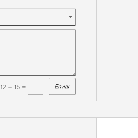
Enviar
=
12 + 15