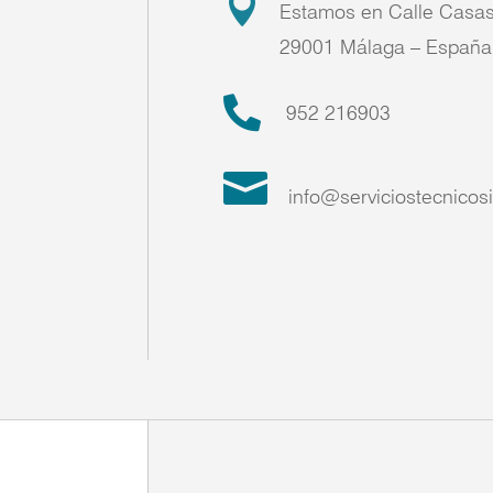

Estamos en Calle Casas
29001 Málaga
– España

952 216903

info@serviciostecnicosi