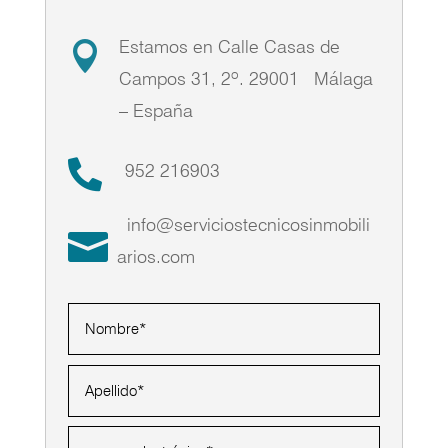
Estamos en Calle Casas de

Campos 31, 2º. 29001 Málaga
–
España

952 216903
info@serviciostecnicosinmobili

arios.com