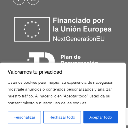
Valoramos tu privacidad
Usamos cookies para mejorar su experiencia de navegación,
mostrarle anuncios o contenidos personalizados y analizar
©2026
Servicios Técnicos Inmobiliarios |
nuestro tráfico. Al hacer clic en “Aceptar todo” usted da su
Todos los derechos reservados. Diseñado
consentimiento a nuestro uso de las cookies.
con
❤
por
Adelanta Publicidad
Personalizar
Rechazar todo
Aceptar todo