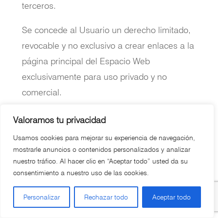
terceros.
Se concede al Usuario un derecho limitado,
revocable y no exclusivo a crear enlaces a la
página principal del Espacio Web
exclusivamente para uso privado y no
comercial.
enlaces
Valoramos tu privacidad
Los Espacios web que incluyan enlace a
Usamos cookies para mejorar su experiencia de navegación,
mostrarle anuncios o contenidos personalizados y analizar
nuestro Espacio Web no podrán:
nuestro tráfico. Al hacer clic en “Aceptar todo” usted da su
consentimiento a nuestro uso de las cookies.
Falsear su relación ni afirmar que se ha
autorizado tal enlace, ni incluir marcas,
Personalizar
Rechazar todo
Aceptar todo
denominaciones, nombres comerciales,
logotipos u otros signos distintivos de